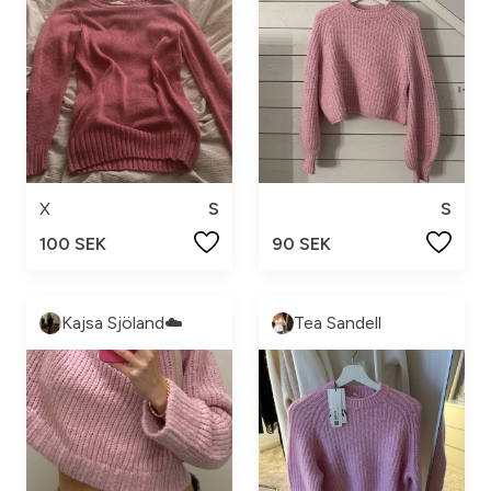
X
S
S
100 SEK
90 SEK
Kajsa Sjöland☁️
Tea Sandell