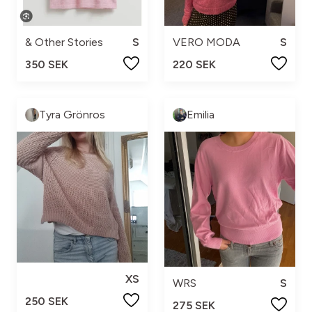
& Other Stories
S
VERO MODA
S
350 SEK
220 SEK
Tyra Grönros
Emilia
XS
WRS
S
250 SEK
275 SEK