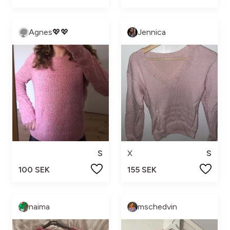
Agnes💖💖
Jennica
S
X
S
100 SEK
155 SEK
naima
mschedvin