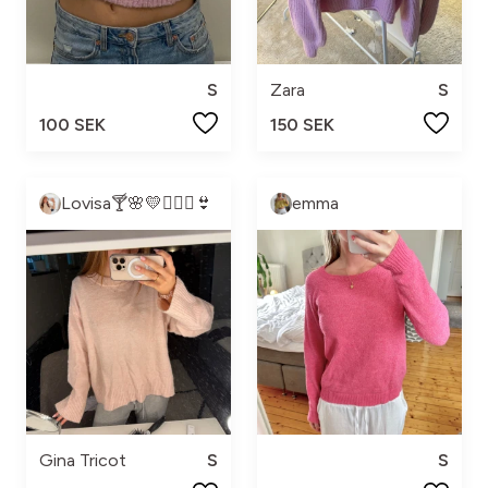
S
Zara
S
100 SEK
150 SEK
Lovisa🍸🌸💛🧚🏼‍♀️👙
emma
Gina Tricot
S
S