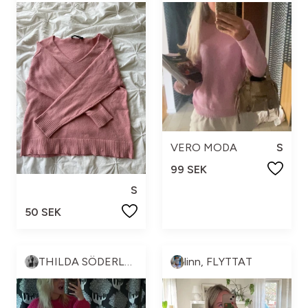
VERO MODA
S
99 SEK
S
50 SEK
THILDA SÖDERLUND🖤🦓🍸🫧
linn, FLYTTAT