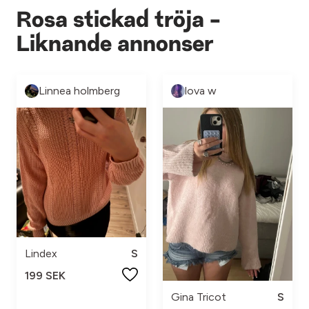
Rosa stickad tröja -
Liknande annonser
Linnea holmberg
lova w
Lindex
S
199 SEK
Gina Tricot
S