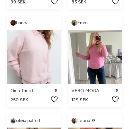
99 SEK
85 SEK
hanna
Emmi
Gina Tricot
S
VERO MODA
S
250 SEK
129 SEK
olivia palfelt
Leona 🎀