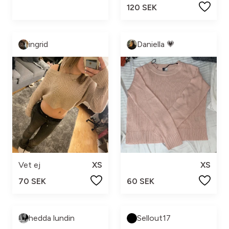
120 SEK
ingrid
Daniella 💗
Vet ej
XS
XS
70 SEK
60 SEK
hedda lundin
Sellout17