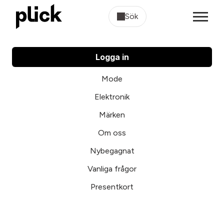
Sök
Logga in
Mode
Elektronik
Märken
Om oss
Nybegagnat
Vanliga frågor
Presentkort