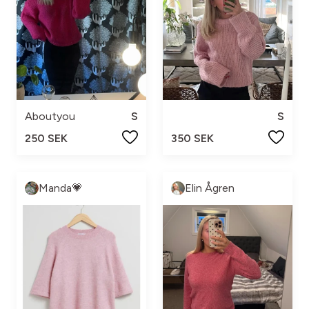
Aboutyou
S
S
250 SEK
350 SEK
Manda💗
Elin Ågren