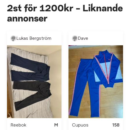
2st för 1200kr - Liknande
annonser
Lukas Bergström
Dave
Reebok
M
Cupuos
158