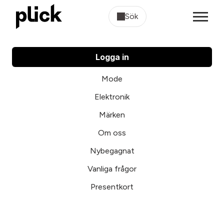
Sök
Logga in
Mode
Elektronik
Märken
Om oss
Nybegagnat
Vanliga frågor
Presentkort