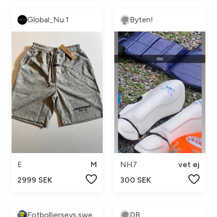
Global_Nu.1
Byten!
E
M
NH7
vet ej
2999 SEK
300 SEK
Fotbolljerseys.swe
DB