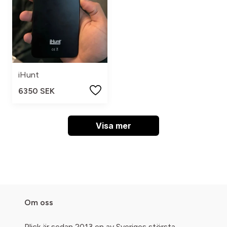
iHunt
6350 SEK
Visa mer
Om oss
Plick är sedan 2013 en av Sveriges största