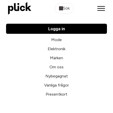
Sök
Logga in
Mode
Elektronik
Märken
Om oss
Nybegagnat
Vanliga frågor
Presentkort