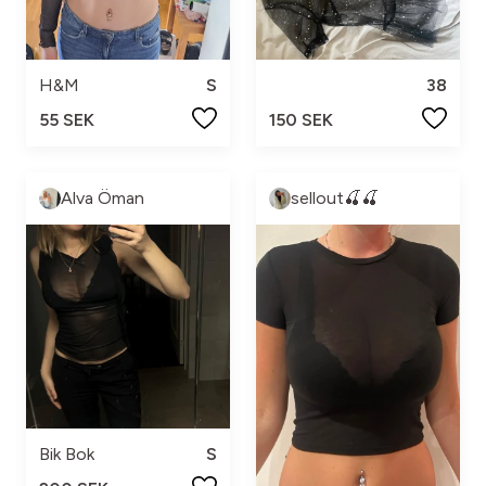
H&M
S
38
55 SEK
150 SEK
Alva Öman
sellout🍒🍒
Bik Bok
S