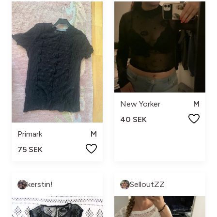
New Yorker
M
40 SEK
Primark
M
75 SEK
kerstin!
SelloutZZ