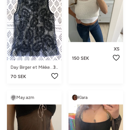
XS
150 SEK
Day Birger et Mikkelsen
36
70 SEK
May.azm
Klara