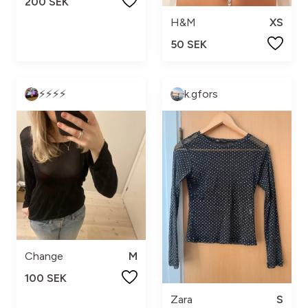
200 SEK
H&M
XS
50 SEK
⚡️⚡️⚡️⚡️
k.gfors
Change
M
100 SEK
Zara
S