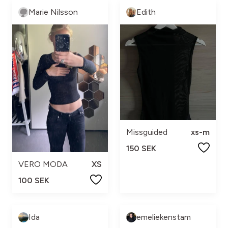
Marie Nilsson
Edith
Missguided
xs-m
150 SEK
VERO MODA
XS
100 SEK
Ida
emeliekenstam