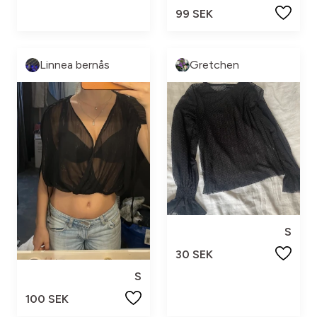
99 SEK
Linnea bernås
Gretchen
S
30 SEK
S
100 SEK