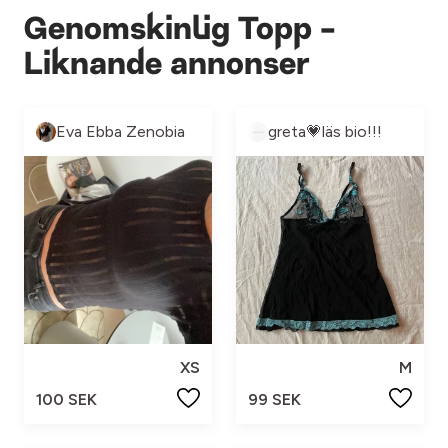
Genomskinlig Topp -
Liknande annonser
Eva Ebba Zenobia
greta💗läs bio!!!
XS
M
100 SEK
99 SEK