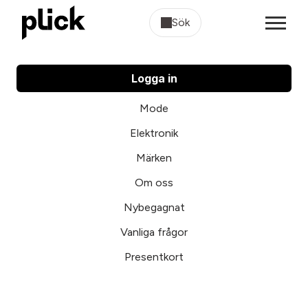
Sök
Logga in
Mode
Elektronik
Märken
Om oss
Nybegagnat
Vanliga frågor
Presentkort