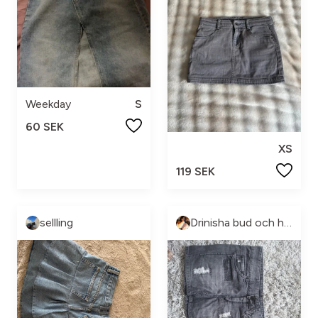
Weekday
S
60 SEK
XS
119 SEK
sellling
Drinisha bud och handler vad du vill.