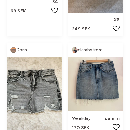
34
69 SEK
XS
249 SEK
Doris
clarabstrom
Weekday
dam m
170 SEK