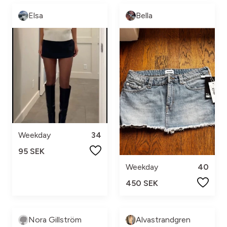
Elsa
Bella
Weekday
34
95 SEK
Weekday
40
450 SEK
Nora Gillström
Alvastrandgren