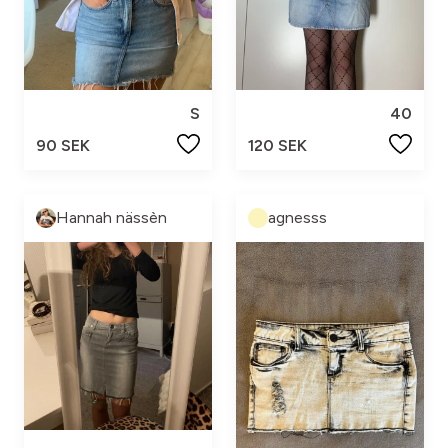
S
40
90 SEK
120 SEK
Hannah nässèn
agnesss