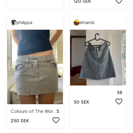
120 SEK
philippa
elnamb
38
50 SEK
Colours of The World
S
250 SEK