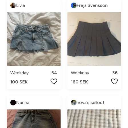
Livia
Freja Svensson
Weekday
34
Weekday
36
100 SEK
160 SEK
Nanna
nova’s sellout