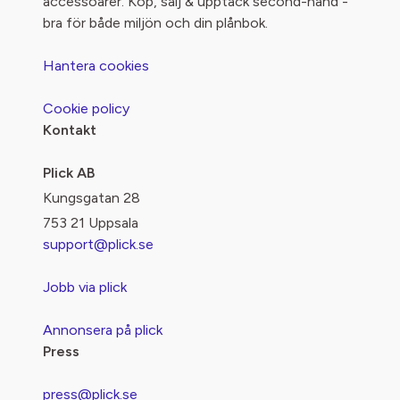
accessoarer. Köp, sälj & upptäck second-hand -
bra för både miljön och din plånbok.
Hantera cookies
Cookie policy
Kontakt
Plick AB
Kungsgatan 28
753 21 Uppsala
support@plick.se
Jobb via plick
Annonsera på plick
Press
press@plick.se