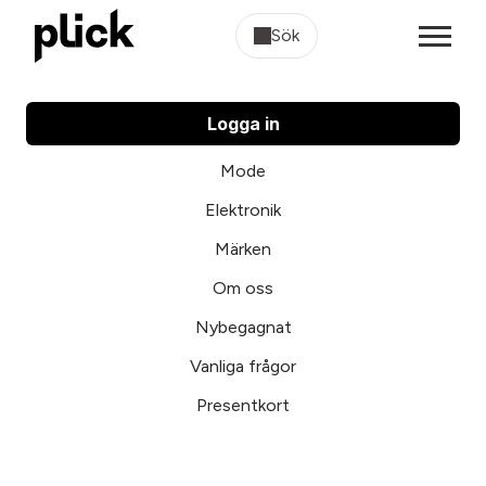
Sök
Logga in
Mode
Elektronik
Märken
Om oss
Nybegagnat
Vanliga frågor
Presentkort