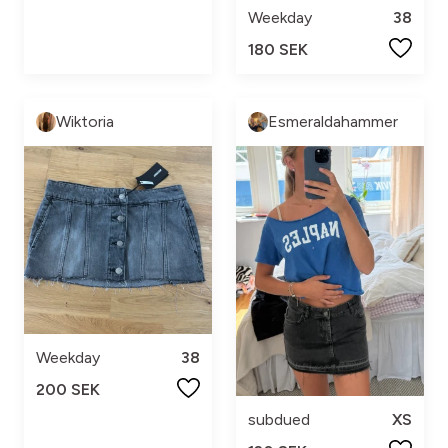
Weekday
38
180 SEK
Wiktoria
Esmeraldahammer
Weekday
38
200 SEK
subdued
XS