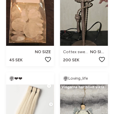
NO SIZE
Cottex sweden
NO SIZE
45 SEK
200 SEK
❤️❤️
Loving_life