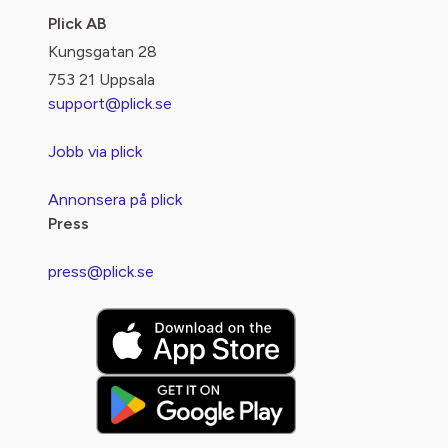
Plick AB
Kungsgatan 28
753 21 Uppsala
support@plick.se
Jobb via plick
Annonsera på plick
Press
press@plick.se