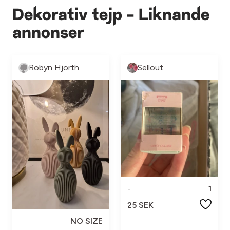
Dekorativ tejp - Liknande
annonser
Robyn Hjorth
Sellout
-
1
25 SEK
NO SIZE