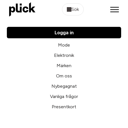
Sök
Logga in
Mode
Elektronik
Märken
Om oss
Nybegagnat
Vanliga frågor
Presentkort