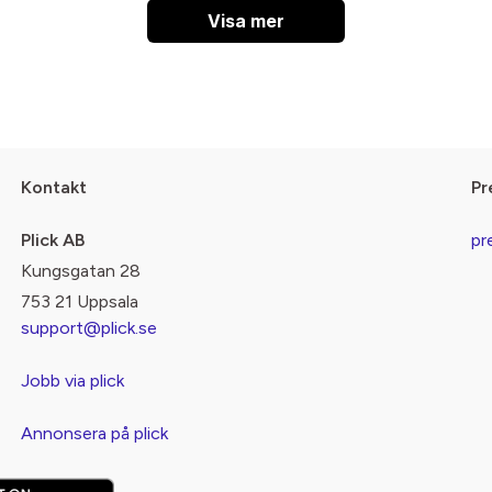
Visa mer
Kontakt
Pr
Plick AB
pr
Kungsgatan 28
753 21 Uppsala
support@plick.se
Jobb via plick
Annonsera på plick