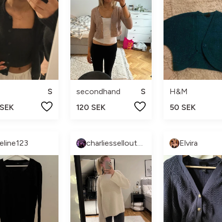
S
secondhand
S
H&M
 SEK
120 SEK
50 SEK
eline123
charliessellout🐳🐳
Elvira