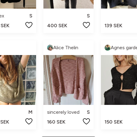
ex
S
S
 SEK
400 SEK
139 SEK
Alice Thelin
Agnes gard
M
sincerely loved
S
 SEK
160 SEK
150 SEK