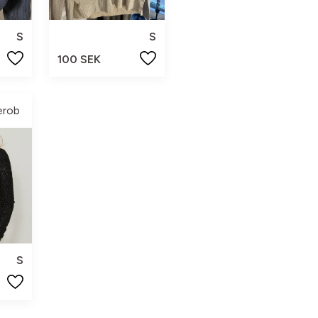
S
S
100 SEK
erob
S