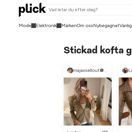
Mode
Elektronik
Märken
Om oss
Nybegagnat
Vanlig
Stickad kofta g
majaxsellout🪩💓😇
L