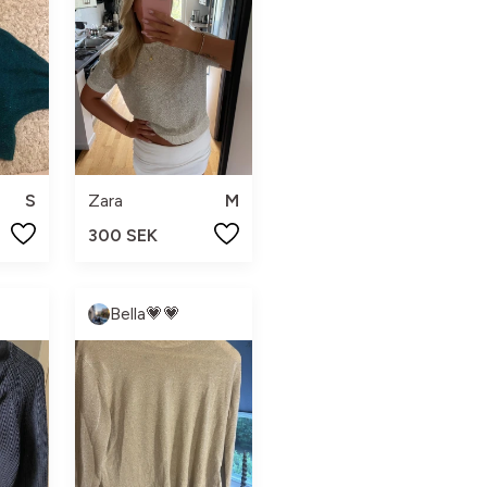
S
Zara
M
300 SEK
Bella💗💗