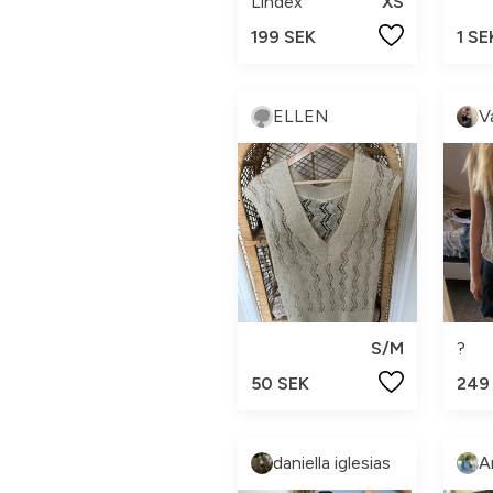
Lindex
XS
199 SEK
1 SE
ELLEN
S/M
?
50 SEK
249
daniella iglesias
A