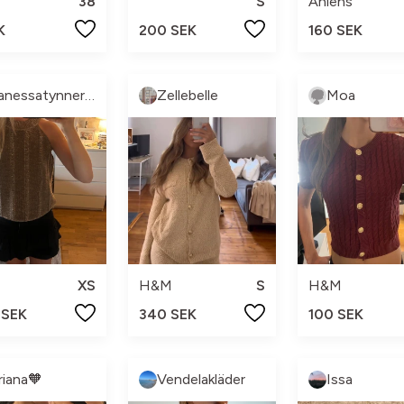
38
S
Åhlens
K
200 SEK
160 SEK
Vanessatynnerman
Zellebelle
Moa
XS
H&M
S
H&M
 SEK
340 SEK
100 SEK
riana🧡
Vendelakläder
Issa