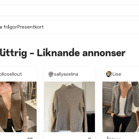
a frågor
Presentkort
littrig - Liknande annonser
ollosellout
sallyaxelina
Lise