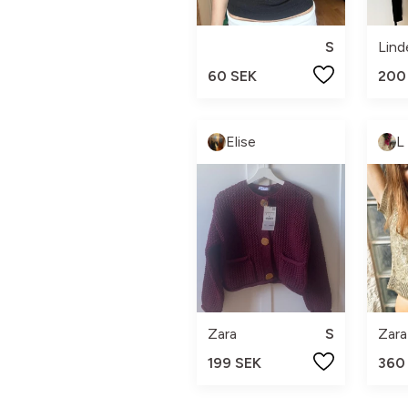
S
Lind
60 SEK
200
Elise
L
Zara
S
Zara
199 SEK
360