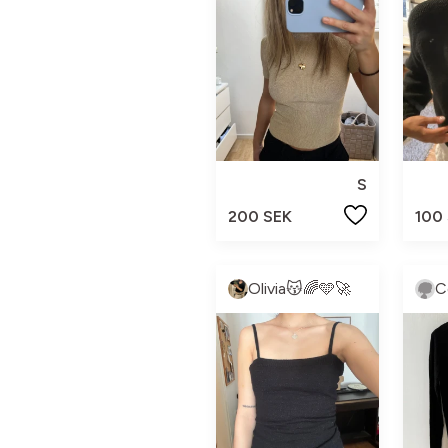
S
200 SEK
100
Olivia😽🌈🩵🚀
C