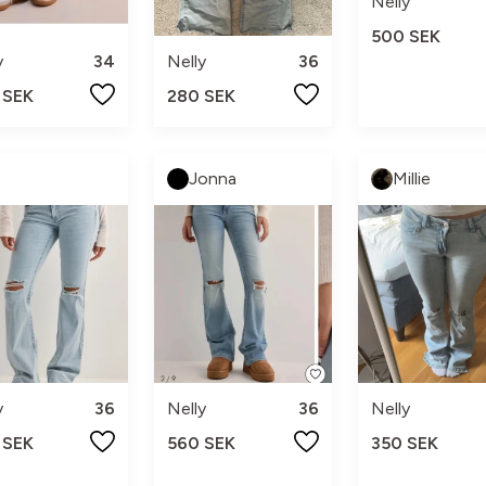
Nelly
500 SEK
Nelly
36
y
34
280 SEK
 SEK
Jonna
Millie
y
36
Nelly
36
Nelly
 SEK
560 SEK
350 SEK