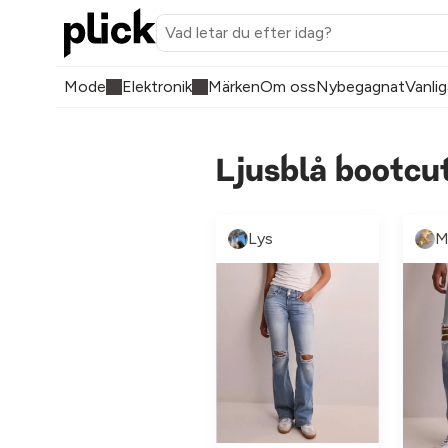
Mode
Elektronik
Märken
Om oss
Nybegagnat
Vanlig
Ljusblå bootcu
Lys
M