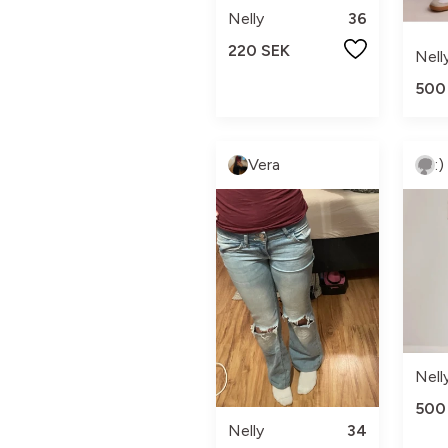
Nelly
36
220 SEK
Nell
500
Vera
:)
Nell
500
Nelly
34