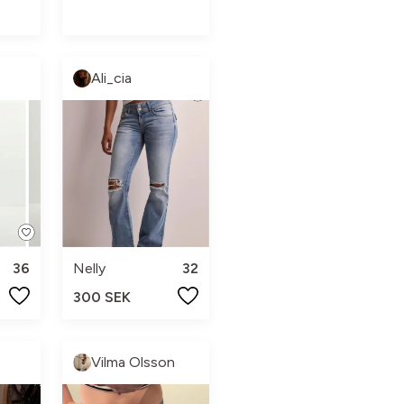
Ali_cia
36
Nelly
32
300 SEK
Vilma Olsson