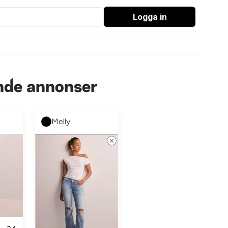
Logga in
ande annonser
Melly