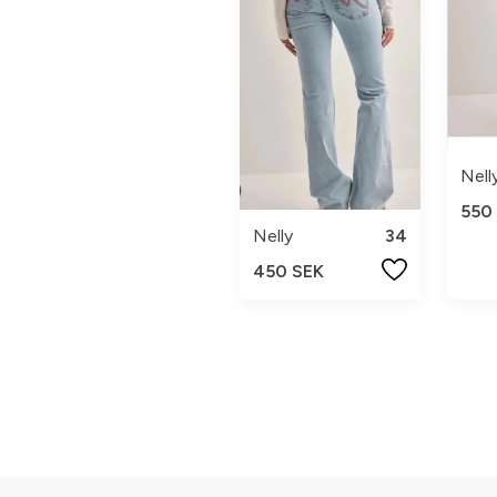
Nell
550
Nelly
34
450 SEK