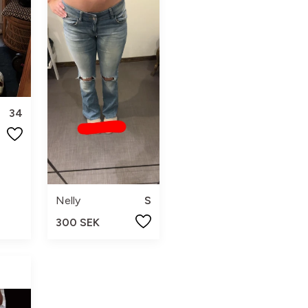
34
Nelly
S
300 SEK