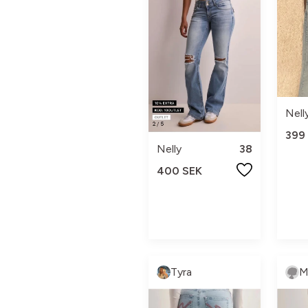
Nell
399
Nelly
38
400 SEK
Tyra
M