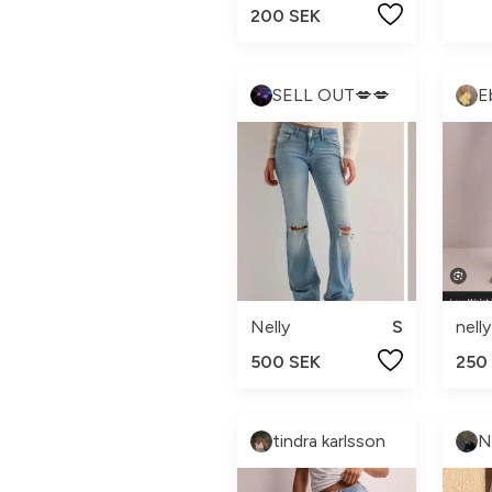
200 SEK
SELL OUT💋💋
E
Nelly
S
nelly
500 SEK
250
tindra karlsson
N