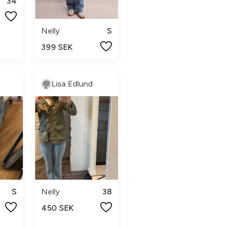
34
Nelly
S
399 SEK
Lisa Edlund
S
Nelly
38
450 SEK