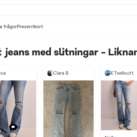
a frågor
Presentkort
t jeans med slitningar - Likn
oa
Clara B
ETselloutt