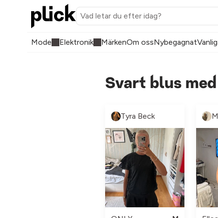
Mode
Elektronik
Märken
Om oss
Nybegagnat
Vanlig
Svart blus med
Tyra Beck
M