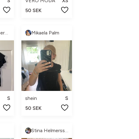
S
VERO MODA
XS
50 SEK
Victoria Scherdin
Mikaela Palm
S
shein
S
50 SEK
Stina Helmersson💗