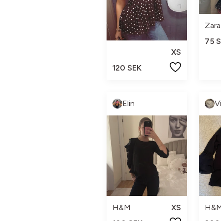
Zara
75 
XS
120 SEK
Elin
V
H&M
XS
H&