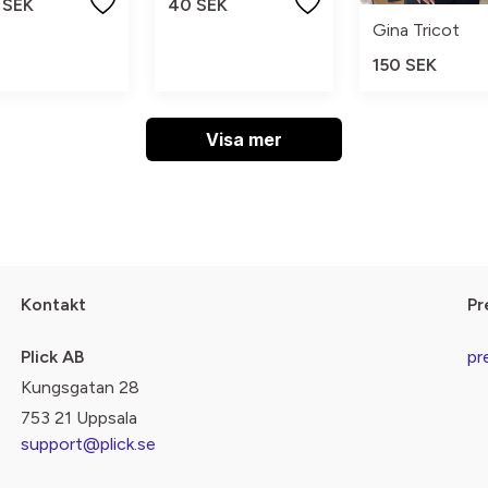
 SEK
40 SEK
Gina Tricot
150 SEK
Visa mer
Kontakt
Pr
Plick AB
pr
Kungsgatan 28
753 21 Uppsala
support@plick.se