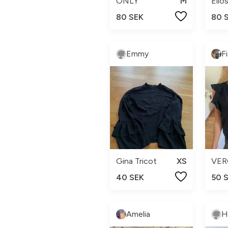
ONLY
M
Ello
80 SEK
80 
Emmy
F
Gina Tricot
XS
VER
40 SEK
50 
Amelia
H