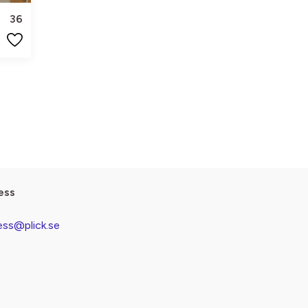
36
ess
ess@plick.se