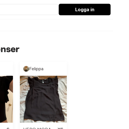
Logga in
onser
Felippa