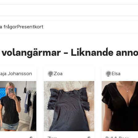
a frågor
Presentkort
 volangärmar - Liknande ann
aja Johansson
Zoa
Elsa