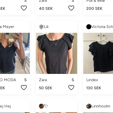
s
S
Zara
S
Pull & Bear
SEK
40 SEK
200 SEK
ia Meyer
Lili
O MODA
S
Zara
S
Lindex
SEK
50 SEK
130 SEK
ej Hej
💘
Linnhoolm