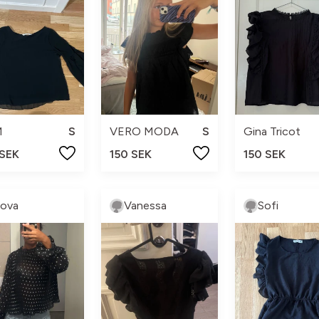
M
S
VERO MODA
S
Gina Tricot
 SEK
150 SEK
150 SEK
ova
Vanessa
Sofi