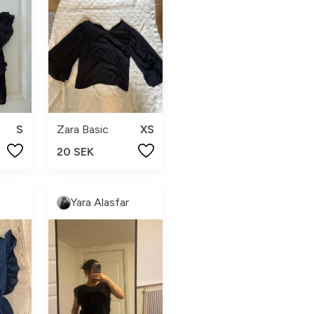
S
Zara Basic
XS
20 SEK
Yara Alasfar