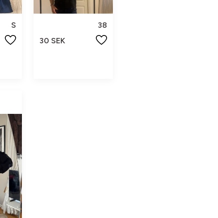
S
38
30 SEK