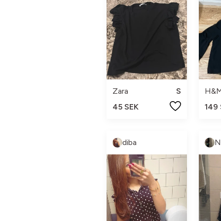
Zara
S
H&
45 SEK
149
diba
N