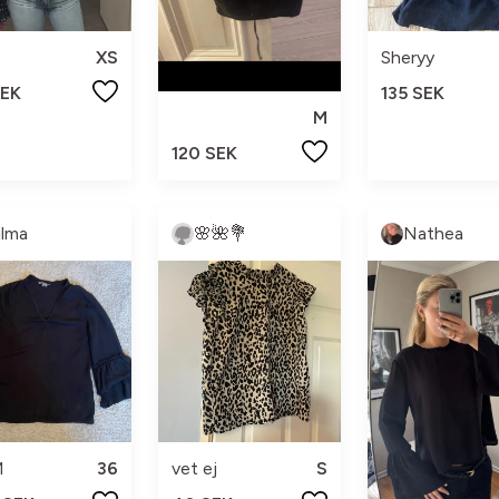
XS
Sheryy
SEK
135 SEK
M
120 SEK
ilma
🌸🌺💐
Nathea
M
36
vet ej
S