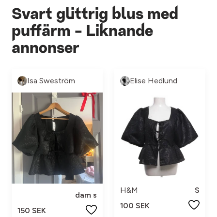
Svart glittrig blus med
puffärm - Liknande
annonser
Isa Sweström
Elise Hedlund
H&M
S
dam s
100 SEK
150 SEK