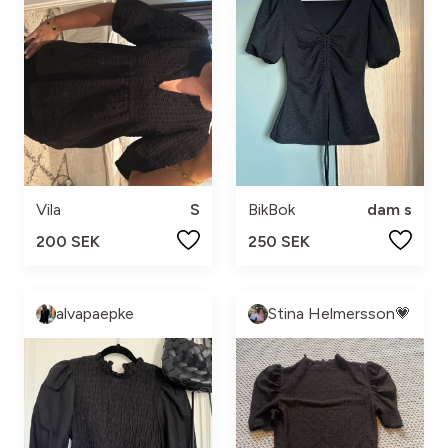
Vila
S
BikBok
dam s
200 SEK
250 SEK
alvapaepke
Stina Helmersson💗