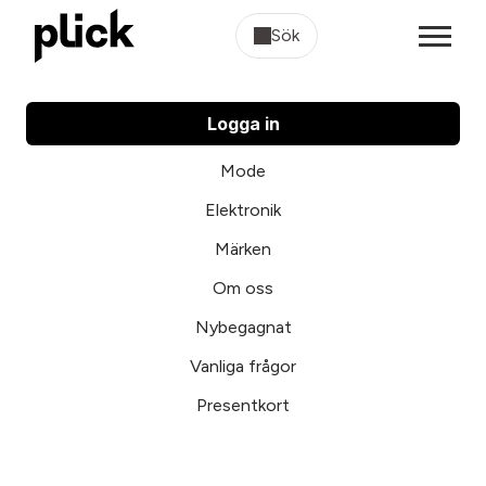
Sök
Logga in
Mode
Elektronik
Märken
Om oss
Nybegagnat
Vanliga frågor
Presentkort