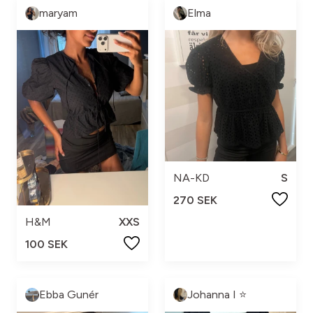
maryam
Elma
NA-KD
S
270 SEK
H&M
XXS
100 SEK
Ebba Gunér
Johanna I ⭐️