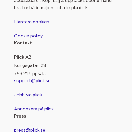
accessoarer. Köp, sälj & upptäck second-hand -
bra för både miljön och din plånbok.
Hantera cookies
Cookie policy
Kontakt
Plick AB
Kungsgatan 28
753 21 Uppsala
support@plick.se
Jobb via plick
Annonsera på plick
Press
press@plick.se