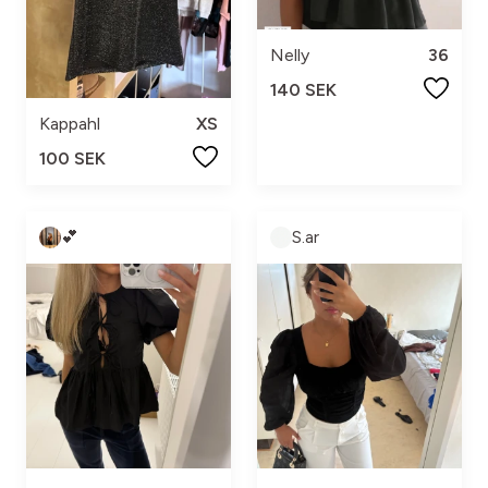
Nelly
36
140 SEK
Kappahl
XS
100 SEK
💕
S.ar