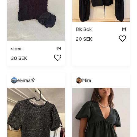
Bik Bok
M
20 SEK
shein
M
30 SEK
elviraa🥂
Mira