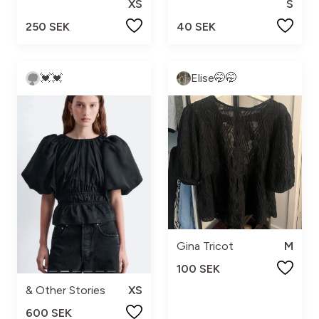
XS
S
250 SEK
40 SEK
💓💓
Elise🤭🤭
Gina Tricot
M
100 SEK
& Other Stories
XS
600 SEK