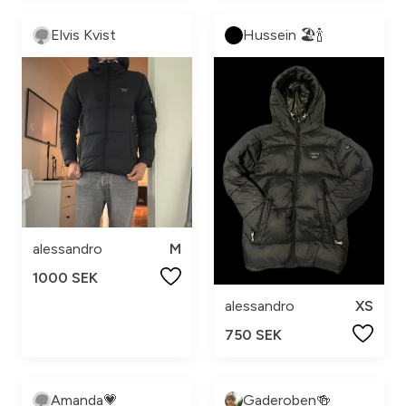
Elvis Kvist
Hussein 🏖️🍾
alessandro
M
1000 SEK
alessandro
XS
750 SEK
Amanda💗
Gaderoben🍻