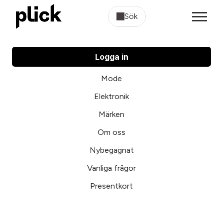
Sök
Logga in
Mode
Elektronik
Märken
Om oss
Nybegagnat
Vanliga frågor
Presentkort