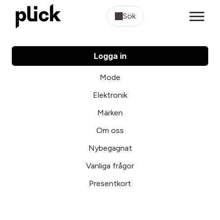
Sök
Logga in
Mode
Elektronik
Märken
Om oss
Nybegagnat
Vanliga frågor
Presentkort