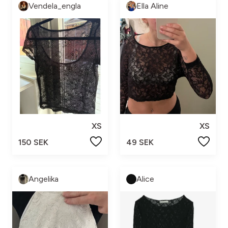
Vendela_engla
Ella Aline
XS
XS
150 SEK
49 SEK
Angelika
Alice