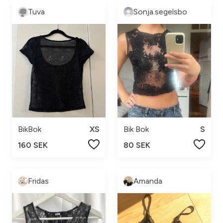
Tuva
Sonja.segelsbo
BikBok
XS
Bik Bok
S
160 SEK
80 SEK
Fridas
Amanda