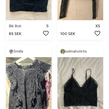
Bik Bok
S
XS
85 SEK
100 SEK
Smilla
selmaholstis