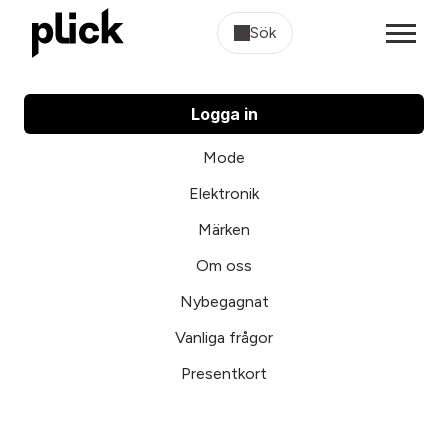
Sök
Logga in
Mode
Elektronik
Märken
Om oss
Nybegagnat
Vanliga frågor
Presentkort