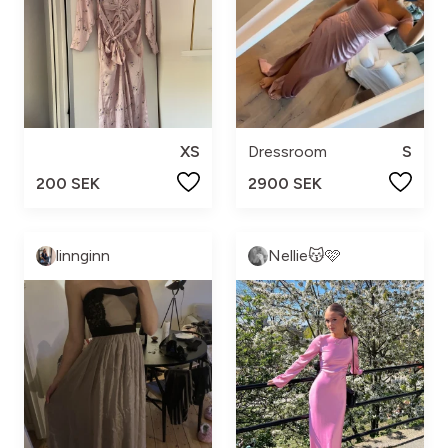
XS
Dressroom
S
200 SEK
2900 SEK
linnginn
Nellie😽🩷