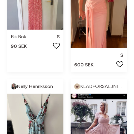
Bik Bok
S
90 SEK
S
600 SEK
Nelly Henriksson
KLÄDFÖRSÄLJNING