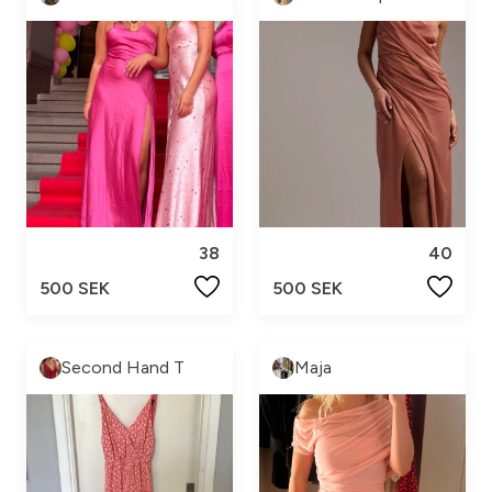
38
40
500 SEK
500 SEK
Second Hand T
Maja