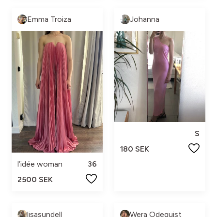
Emma Troiza
Johanna
S
180 SEK
l’idée woman
36
2500 SEK
lisasundell
Wera Odequist