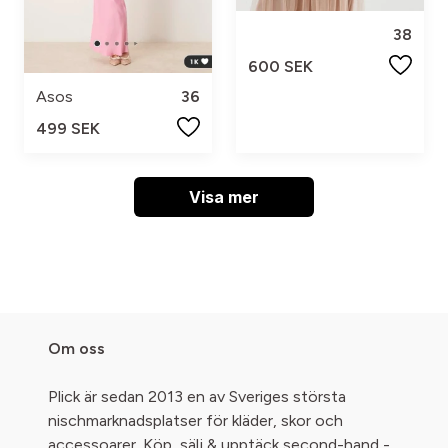
38
600 SEK
Asos
36
499 SEK
Visa mer
Om oss
Plick är sedan 2013 en av Sveriges största
nischmarknadsplatser för kläder, skor och
accessoarer. Köp, sälj & upptäck second-hand -