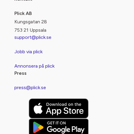
Plick AB
Kungsgatan 28
753 21 Uppsala
support@plick.se
Jobb via plick
Annonsera på plick
Press
press@plick.se