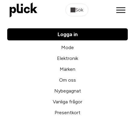
Sök
Logga in
Mode
Elektronik
Märken
Om oss
Nybegagnat
Vanliga frågor
Presentkort