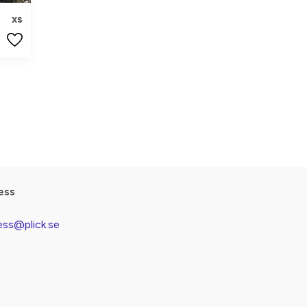
xs
ess
ess@plick.se