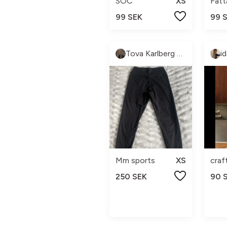
SOC
XS
99 SEK
99 
Tova Karlberg hausel
id
Mm sports
XS
craf
250 SEK
90 