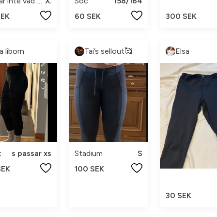
Fattar inte vad de står hah
XS
Soc
158/164
SEK
60 SEK
300 SEK
a liborn
Tai’s sellout🥰
Elsa
t
s passar xs
Stadium
S
SEK
100 SEK
30 SEK