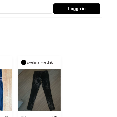
Logga in
Evelina Fredriksson