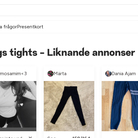
a frågor
Presentkort
gs tights - Liknande annonser
mosamim<3
Märta
Dania Ajam