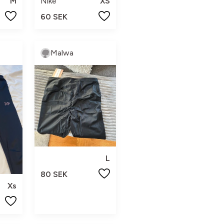
M
Nike
XS
60 SEK
Malwa
L
80 SEK
Xs