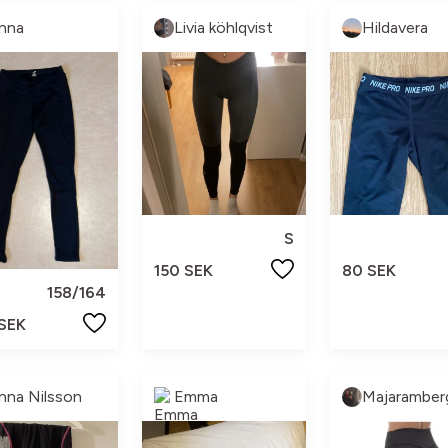
nna
Livia köhlqvist
Hildavera
S
150 SEK
80 SEK
158/164
 SEK
nna Nilsson
Emma
Majaramber