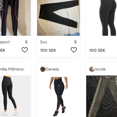
sport
S
Soc
S
SEK
100 SEK
100 SEK
Emilia Mårtensson
Daniela
nicole