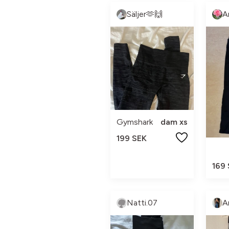
Säljer🫶🙌
A
Gymshark
dam xs
199 SEK
169
Natti.07
A