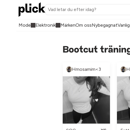
Mode
Elektronik
Märken
Om oss
Nybegagnat
Vanlig
Bootcut tränin
Hmosamim<3
H