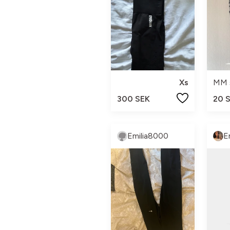
Xs
MM 
300 SEK
20 
Emilia8000