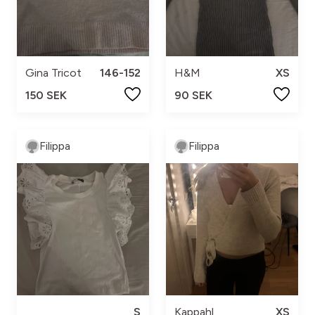
Gina Tricot
146-152
H&M
XS
150 SEK
90 SEK
Filippa
Filippa
S
Kappahl
XS