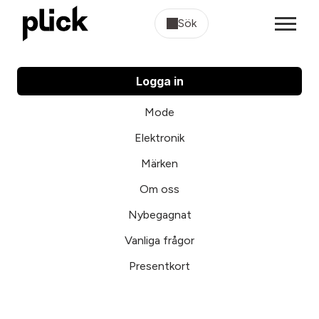
Sök
Logga in
Mode
Elektronik
Märken
Om oss
Nybegagnat
Vanliga frågor
Presentkort