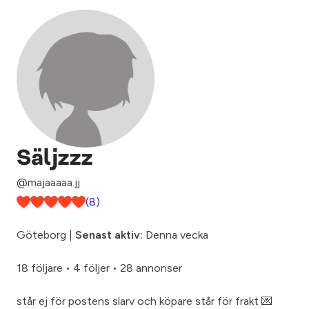
Säljzzz
@majaaaaa.jj
(8)
Göteborg |
Senast aktiv:
Denna vecka
18 följare
•
4 följer
•
28 annonser
står ej för postens slarv och köpare står för frakt 💌