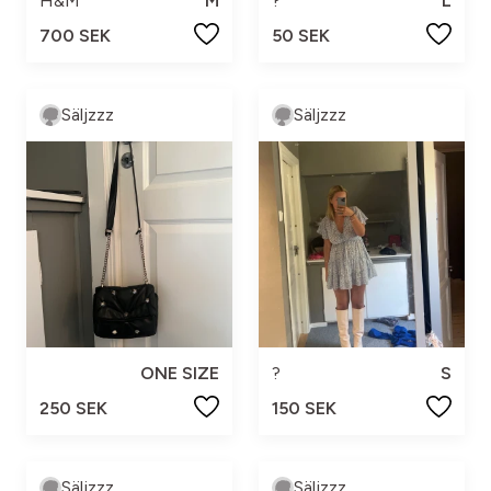
H&M
M
?
L
700 SEK
50 SEK
Säljzzz
Säljzzz
ONE SIZE
?
S
250 SEK
150 SEK
Säljzzz
Säljzzz