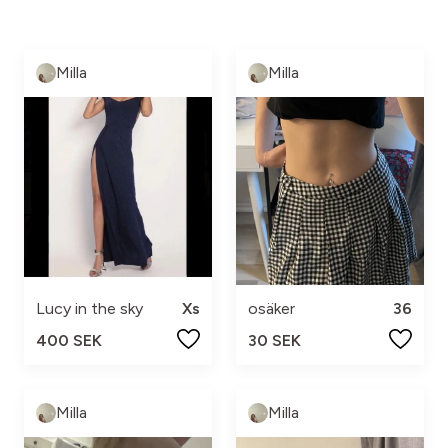
Milla
Milla
Lucy in the sky
Xs
osäker
36
400 SEK
30 SEK
Milla
Milla