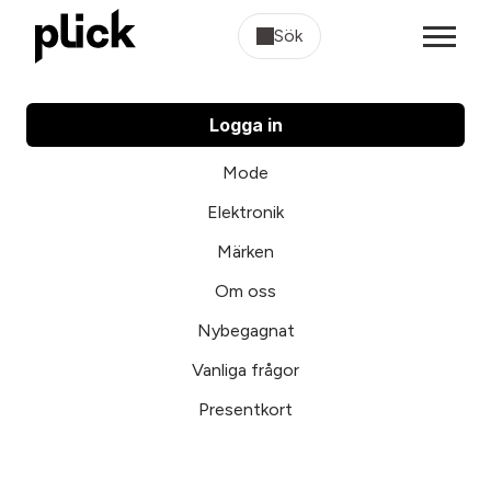
Sök
Logga in
Mode
Elektronik
Märken
Om oss
Nybegagnat
Vanliga frågor
Presentkort