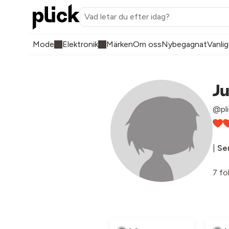
Mode
Elektronik
Märken
Om oss
Nybegagnat
Vanlig
Ju
@pli
|
Sen
7 fö