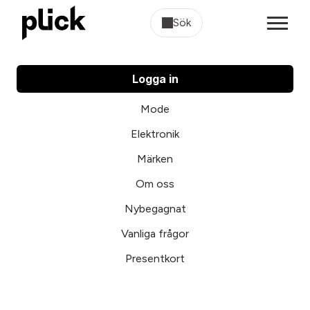
Sök
Logga in
Mode
Elektronik
Märken
Om oss
Nybegagnat
Vanliga frågor
Presentkort