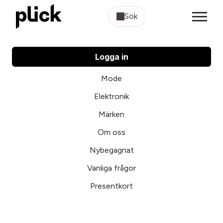
Sök
Logga in
Mode
Elektronik
Märken
Om oss
Nybegagnat
Vanliga frågor
Presentkort