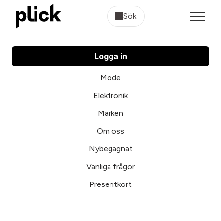
Sök
Logga in
Mode
Elektronik
Märken
Om oss
Nybegagnat
Vanliga frågor
Presentkort