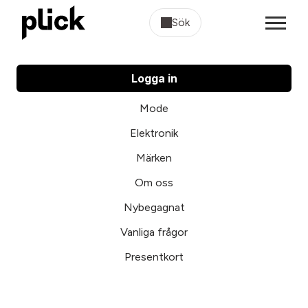
Sök
Logga in
Mode
Elektronik
Märken
Om oss
Nybegagnat
Vanliga frågor
Presentkort