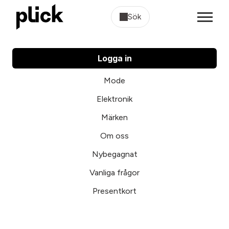
Sök
Logga in
Mode
Elektronik
Märken
Om oss
Nybegagnat
Vanliga frågor
Presentkort