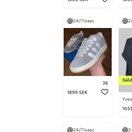
24/7Isaac
2
36
1899 SEK
105
24/7Isaac
2