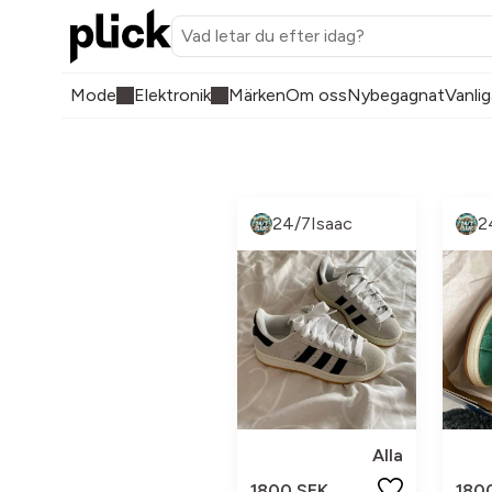
Mode
Elektronik
Märken
Om oss
Nybegagnat
Vanlig
24/7Isaac
2
Alla
1800 SEK
180