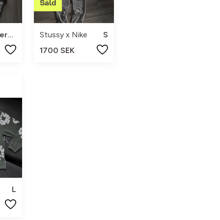
herr s
Stussy x Nike
S
1700 SEK
L