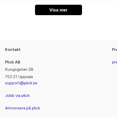
Visa mer
Kontakt
Pr
Plick AB
pr
Kungsgatan 28
753 21 Uppsala
support@plick.se
Jobb via plick
Annonsera på plick