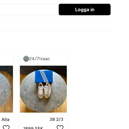
Logga in
24/7Isaac
Alla
38 2/3
1899 SEK