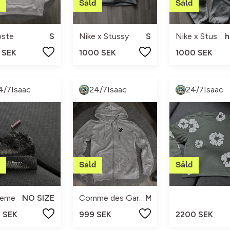
oste
S
Nike x Stussy
S
Nike x Stussy
 SEK
1000 SEK
1000 SEK
4/7Isaac
24/7Isaac
24/7Isaac
reme
NO SIZE
Comme des Garçons
M
0 SEK
999 SEK
2200 SEK