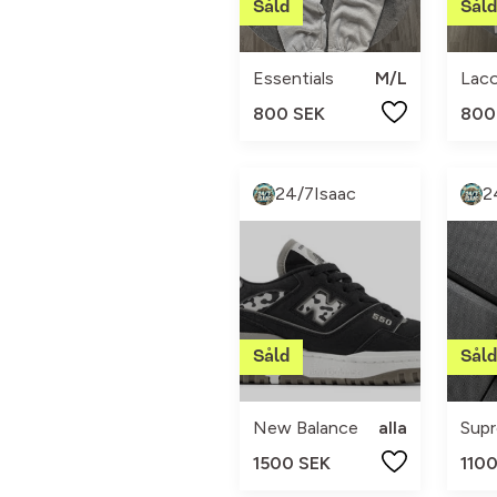
Essentials
M/L
Lac
800 SEK
800
24/7Isaac
2
New Balance
alla
Sup
1500 SEK
110