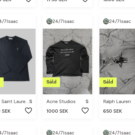
4/7Isaac
24/7Isaac
24/7Isaac
Yves Saint Laurent
S
Acne Studios
S
Ralph Lauren
3 SEK
1000 SEK
650 SEK
4/7Isaac
24/7Isaac
24/7Isaac