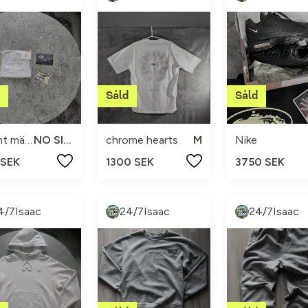
Okänt märke
NO SIZE
chrome hearts
M
Nike
 SEK
1300 SEK
3750 SEK
4/7Isaac
24/7Isaac
24/7Isaac