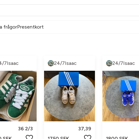
a frågor
Presentkort
4/7Isaac
24/7Isaac
24/7Isaac
36 2/3
37,39
0 SEK
1750 SEK
1800 SEK