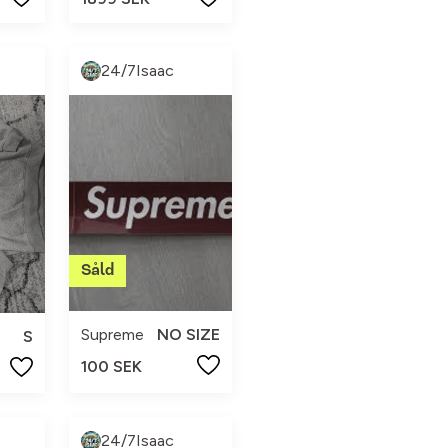
24/7Isaac
Supreme
NO SIZE
S
100 SEK
24/7Isaac