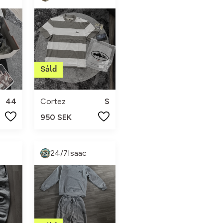
44
Cortez
S
950 SEK
24/7Isaac