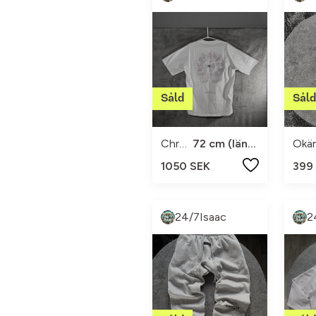
Chrome Hearts
72 cm (längd, uppskattad M/S)
1050 SEK
399
24/7Isaac
2