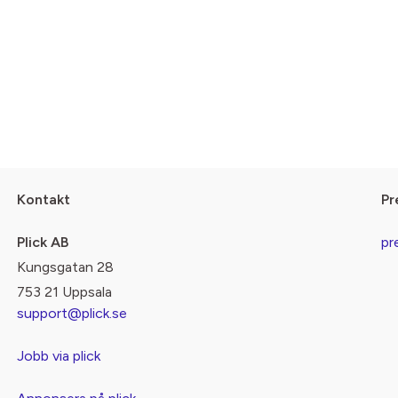
Kontakt
Pr
Plick AB
pr
Kungsgatan 28
753 21 Uppsala
support@plick.se
Jobb via plick