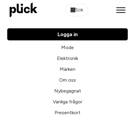
Sök
Logga in
Mode
Elektronik
Märken
Om oss
Nybegagnat
Vanliga frågor
Presentkort