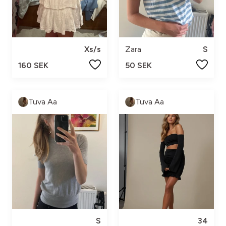
Xs/s
Zara
S
160 SEK
50 SEK
Tuva Aa
Tuva Aa
S
34