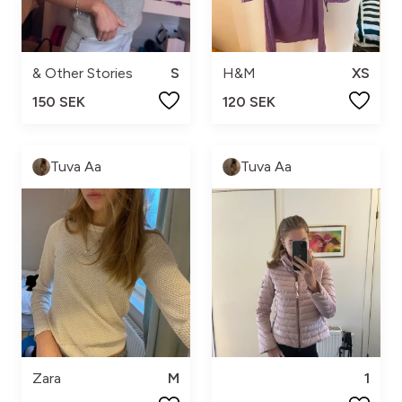
& Other Stories
S
H&M
XS
150 SEK
120 SEK
Tuva Aa
Tuva Aa
Zara
M
1