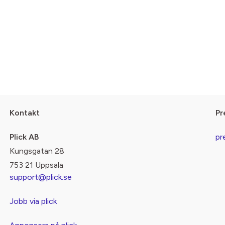
Kontakt
Pr
Plick AB
pr
Kungsgatan 28
753 21 Uppsala
support@plick.se
Jobb via plick