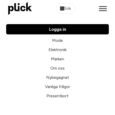
Sök
Logga in
Mode
Elektronik
Märken
Om oss
Nybegagnat
Vanliga frågor
Presentkort