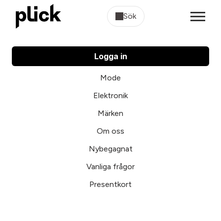
Sök
Logga in
Mode
Elektronik
Märken
Om oss
Nybegagnat
Vanliga frågor
Presentkort