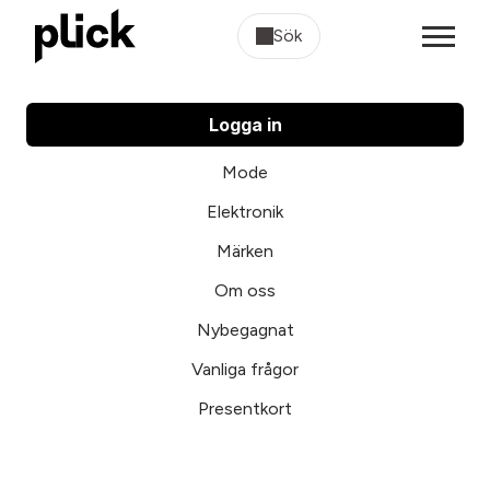
Sök
Logga in
Mode
Elektronik
Märken
Om oss
Nybegagnat
Vanliga frågor
Presentkort