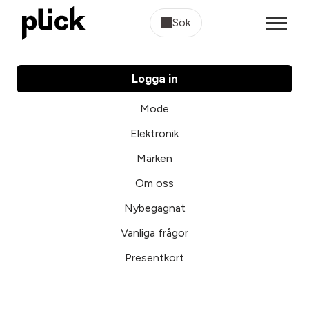
Sök
Logga in
Mode
Elektronik
Märken
Om oss
Nybegagnat
Vanliga frågor
Presentkort