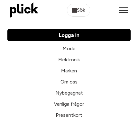
Sök
Logga in
Mode
Elektronik
Märken
Om oss
Nybegagnat
Vanliga frågor
Presentkort