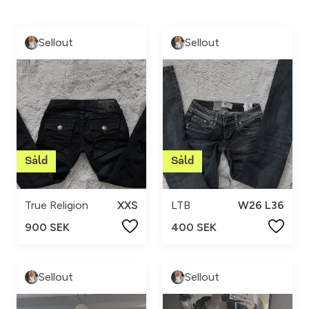
Sellout
Sellout
True Religion
XXS
LTB
W26 L36
900 SEK
400 SEK
Sellout
Sellout