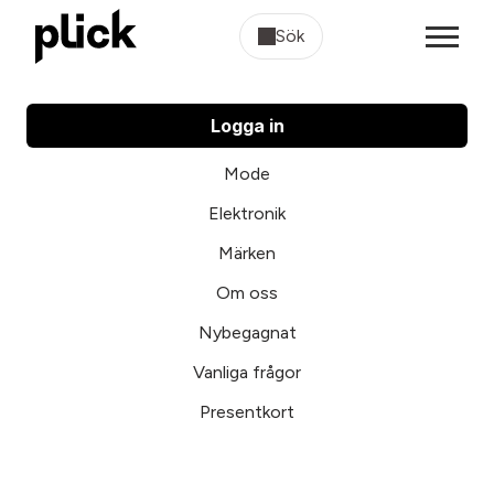
Sök
Logga in
Mode
Elektronik
Märken
Om oss
Nybegagnat
Vanliga frågor
Presentkort