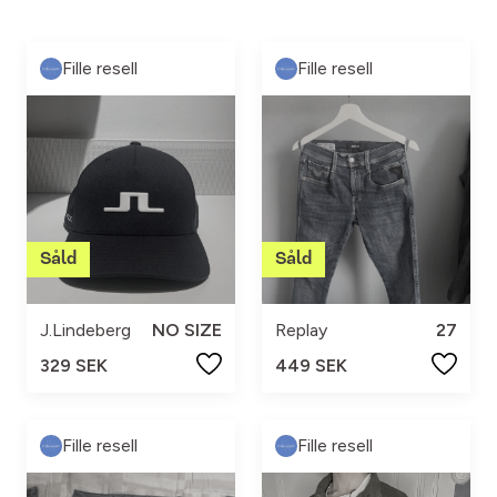
Fille resell
Fille resell
J.Lindeberg
NO SIZE
Replay
27
329 SEK
449 SEK
Fille resell
Fille resell