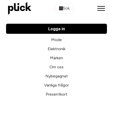
Sök
Logga in
Mode
Elektronik
Märken
Om oss
Nybegagnat
Vanliga frågor
Presentkort