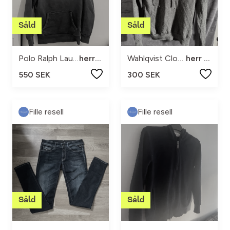
Polo Ralph Lauren
herr xs
Wahlqvist Clothing
herr xxs
550 SEK
300 SEK
Fille resell
Fille resell