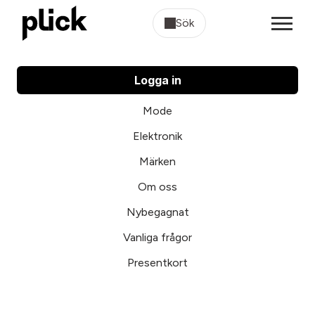
Sök
Logga in
Mode
Elektronik
Märken
Om oss
Nybegagnat
Vanliga frågor
Presentkort