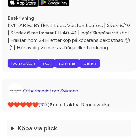
Beskrivning
‼️VI TAR EJ BYTEN‼️ Louis Vuitton Loafers | Skick: 8/10
| Storlek 6 motsvarar EU 40-41 | ingår Skopåse vid köp!
| Fraktar inom 24H efter köp på köparens bekostnad 📦
💨 | Hör av dig vid minsta fråga eller fundering
louisvuitton
skor
sommar
loafers
Otherhandstore Sweden
(317)
Senast aktiv:
Denna vecka
Köpa via plick