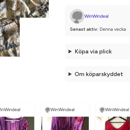
WinWindeal
Senast aktiv:
Denna vecka
Köpa via plick
Om köparskyddet
inWindeal
WinWindeal
WinWindeal