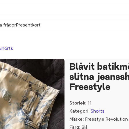
a frågor
Presentkort
Shorts
Blåvit batikm
slitna jeanss
Freestyle
Storlek:
11
Kategori:
Shorts
Märke:
Freestyle Revolution
Färg:
Blå