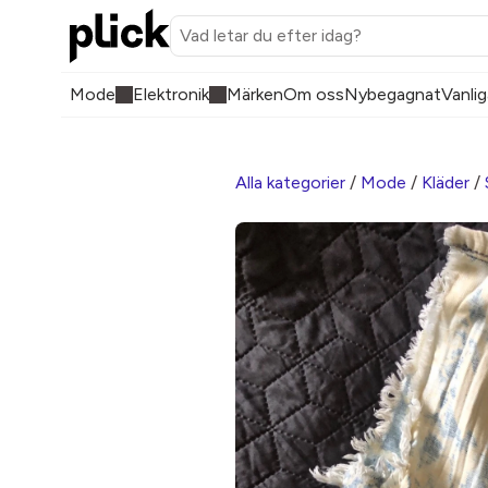
Mode
Elektronik
Märken
Om oss
Nybegagnat
Vanlig
Alla kategorier
/
Mode
/
Kläder
/