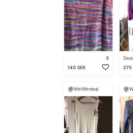
S
Desi
140 SEK
275
WinWindeal
W