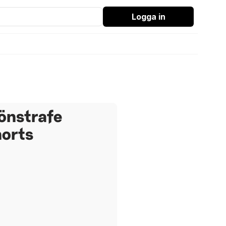
Logga in
önstrafe
horts