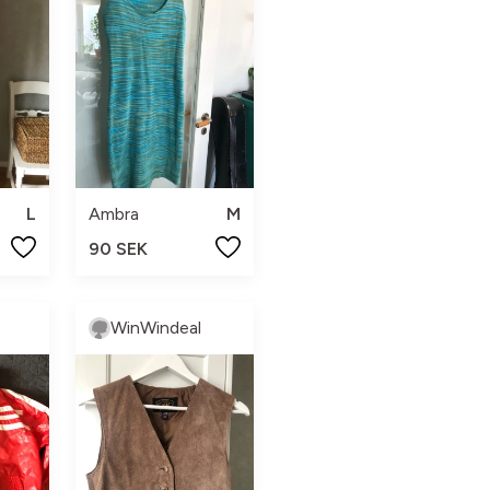
L
Ambra
M
90 SEK
WinWindeal