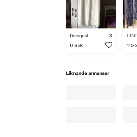
Desigual
S
LIN
0 SEK
110 
Liknande annonser