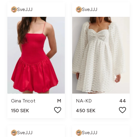
SveJJJ
SveJJJ
Gina Tricot
M
NA-KD
44
150 SEK
450 SEK
SveJJJ
SveJJJ