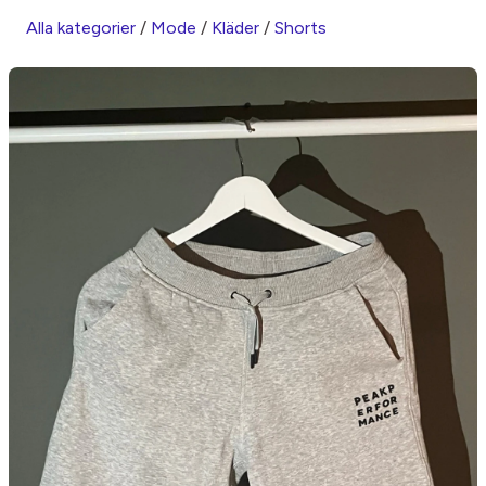
Alla kategorier
/
Mode
/
Kläder
/
Shorts