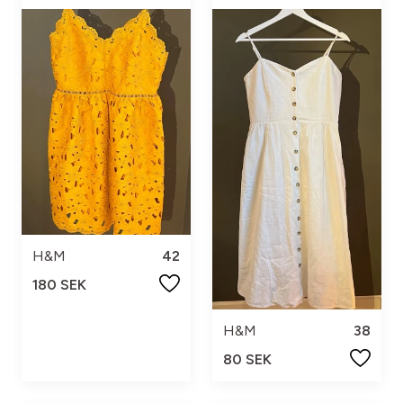
H&M
42
180 SEK
H&M
38
80 SEK