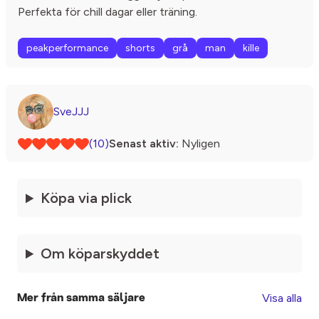
Perfekta för chill dagar eller träning.
peakperformance
shorts
grå
man
kille
SveJJJ
(10)
Senast aktiv:
Nyligen
Köpa via plick
Om köparskyddet
Visa alla
Mer från samma säljare