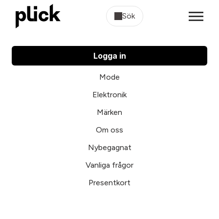
Sök
Logga in
Mode
Elektronik
Märken
Om oss
Nybegagnat
Vanliga frågor
Presentkort