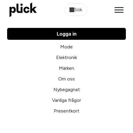
Sök
Logga in
Mode
Elektronik
Märken
Om oss
Nybegagnat
Vanliga frågor
Presentkort