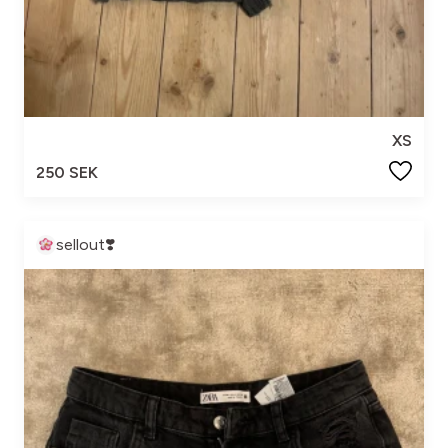
XS
250 SEK
sellout❣️