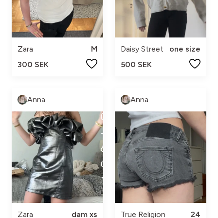
Zara
M
Daisy Street
one size
300 SEK
500 SEK
Anna
Anna
Zara
dam xs
True Religion
24