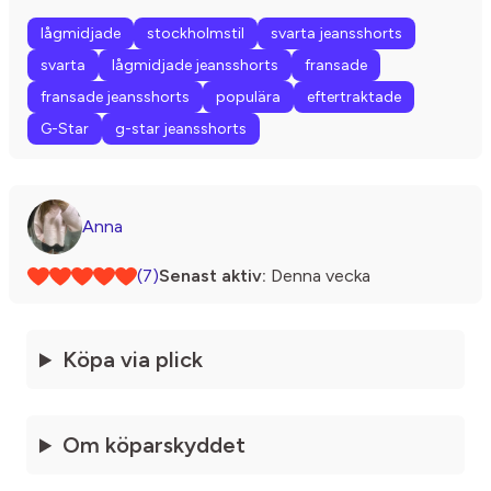
lågmidjade
stockholmstil
svarta jeansshorts
svarta
lågmidjade jeansshorts
fransade
fransade jeansshorts
populära
eftertraktade
G-Star
g-star jeansshorts
Anna
(7)
Senast aktiv:
Denna vecka
Köpa via plick
Om köparskyddet