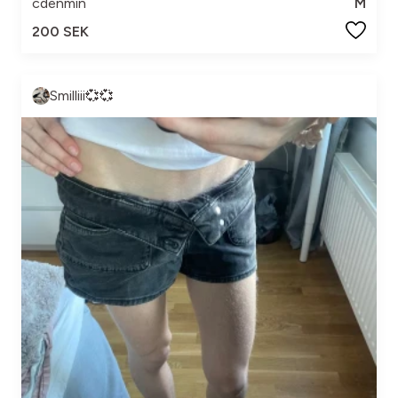
cdenmin
M
200 SEK
Smilliii💞💞