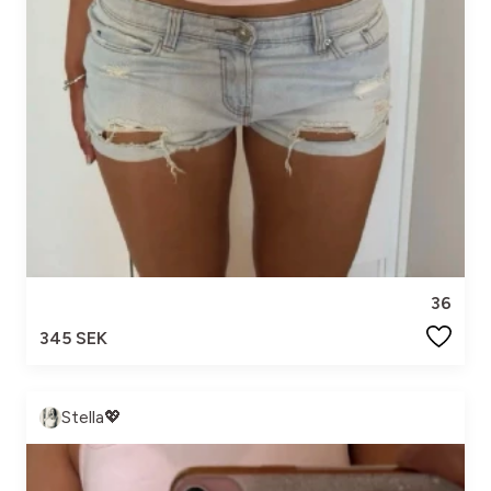
36
345 SEK
Stella💖