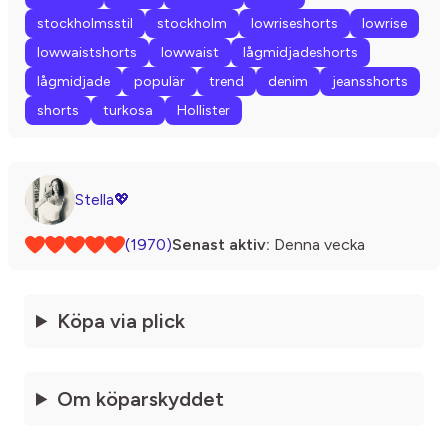
stockholmsstil
stockholm
lowriseshorts
lowrise
lowwaistshorts
lowwaist
lågmidjadeshorts
lågmidjade
populär
trend
denim
jeansshorts
shorts
turkosa
Hollister
Stella💖
(1970)
Senast aktiv:
Denna vecka
Köpa via plick
Om köparskyddet