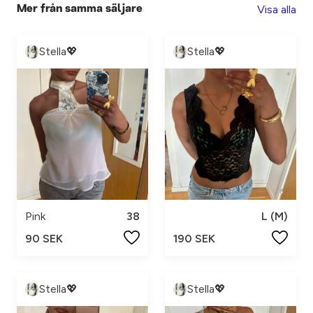
Visa alla
Mer från samma säljare
Stella💖
Stella💖
Pink
38
L (M)
90 SEK
190 SEK
Stella💖
Stella💖