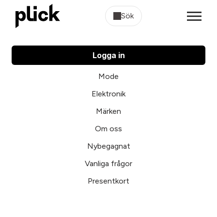
Sök
Logga in
Mode
Elektronik
Märken
Om oss
Nybegagnat
Vanliga frågor
Presentkort