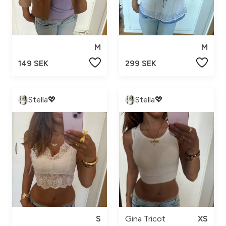
M
M
149 SEK
299 SEK
Stella💖
Stella💖
S
Gina Tricot
XS