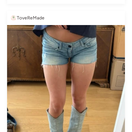
ToveReMade