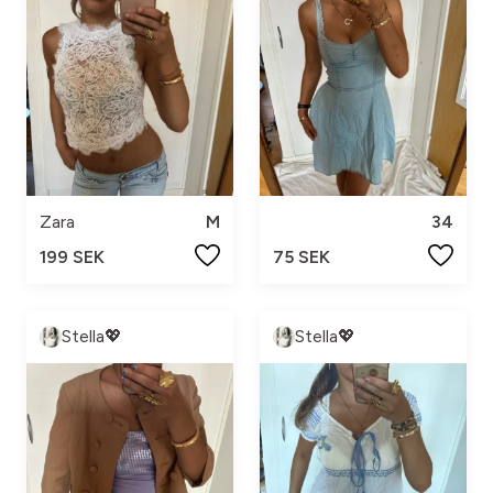
Zara
M
34
199 SEK
75 SEK
Stella💖
Stella💖