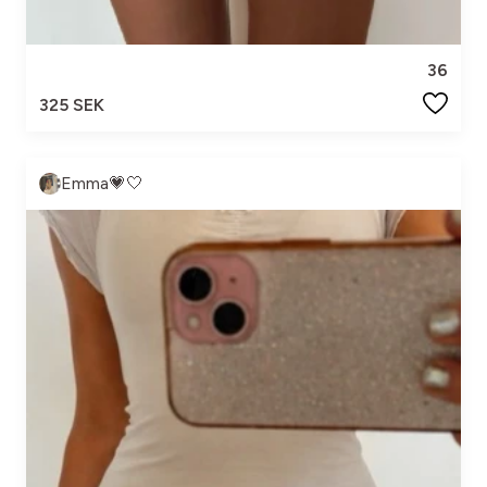
36
325 SEK
Emma💗🤍