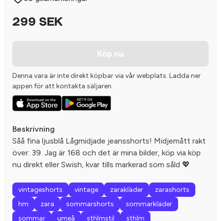
299 SEK
Köp nu
Denna vara är inte direkt köpbar via vår webplats. Ladda ner
appen för att kontakta säljaren
Beskrivning
Såå fina ljusblå Lågmidjade jeansshorts! Midjemått rakt
över: 39. Jag är 168 och det är mina bilder, köp via köp
nu direkt eller Swish, kvar tills markerad som såld 💖
vintageshorts
vintage
zarakläder
zarashorts
hm
zara
sommarshorts
sommarkläder
sommar
umeå
sthlmstil
sthlm