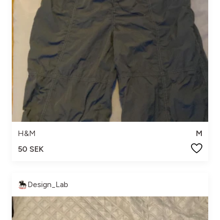
H&M
M
50 SEK
Design_Lab