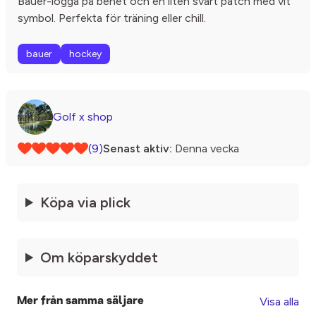
Bauer-logga på benet och en liten svart patch med vit
symbol. Perfekta för träning eller chill.
bauer
hockey
Golf x shop
(9)
Senast aktiv:
Denna vecka
Köpa via plick
Om köparskyddet
Visa alla
Mer från samma säljare