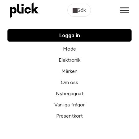
Sök
Logga in
Mode
Elektronik
Märken
Om oss
Nybegagnat
Vanliga frågor
Presentkort