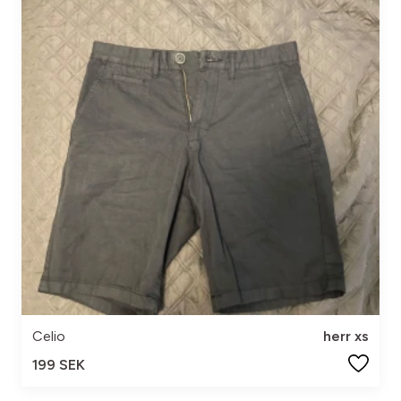
Celio
herr xs
199 SEK