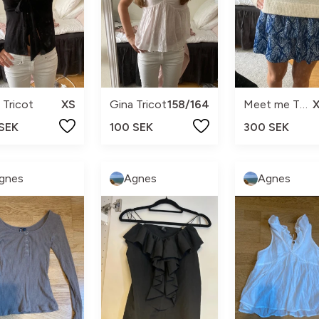
 Tricot
XS
Gina Tricot
158/164
Meet me There
 SEK
100 SEK
300 SEK
gnes
Agnes
Agnes