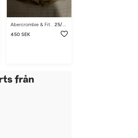
Abercrombie & Fitch
25/26
450 SEK
ts från