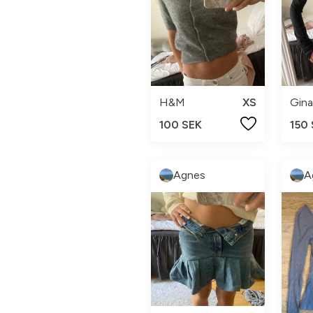
H&M
XS
Gina
100 SEK
150
Agnes
A