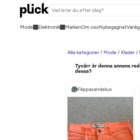
Mode
Elektronik
Märken
Om oss
Nybegagnat
Vanlig
Alla kategorier
/
Mode
/
Kläder
/
Tyvärr är denna annons red
dessa?
Filippasandelius