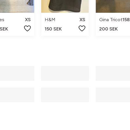
es
XS
H&M
XS
Gina Tricot
158
 SEK
150 SEK
200 SEK