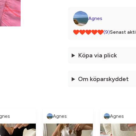
Agnes
(9)
Senast akti
Köpa via plick
Om köparskyddet
gnes
Agnes
Agnes