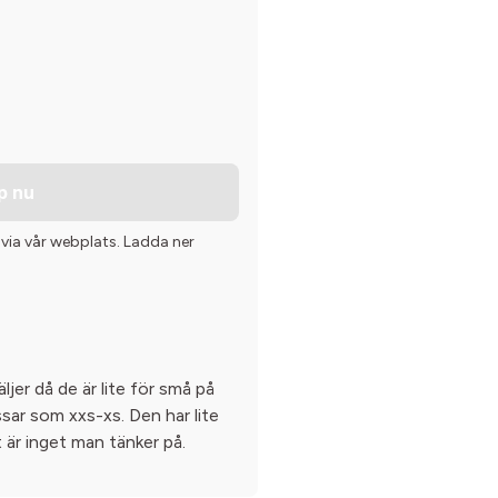
p nu
 via vår webplats. Ladda ner
jer då de är lite för små på
sar som xxs-xs. Den har lite
 är inget man tänker på.