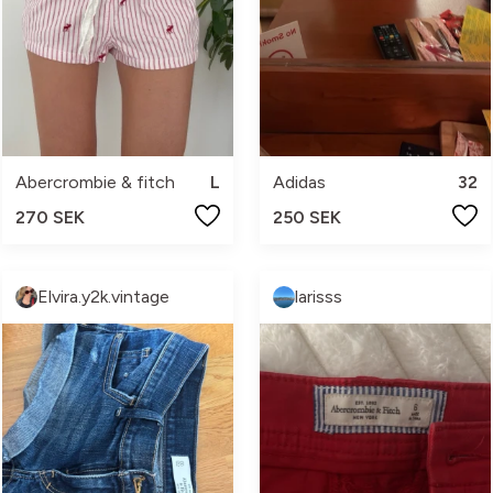
Abercrombie & fitch
L
Adidas
32
270 SEK
250 SEK
Elvira.y2k.vintage
larisss