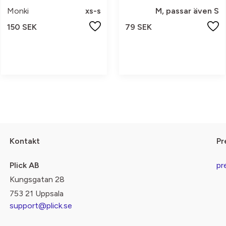
Monki
xs-s
M, passar även S
150 SEK
79 SEK
Kontakt
Pr
Plick AB
pr
Kungsgatan 28
753 21 Uppsala
support@plick.se