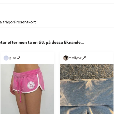
a frågor
Presentkort
etar efter men ta en titt på dessa liknande...
🎀🪽💕
Molly🪽🗡️