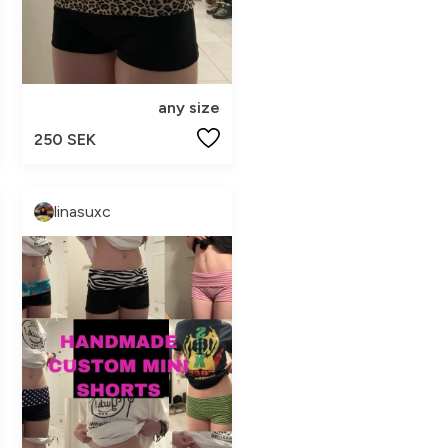
any size
250 SEK
linasuxc