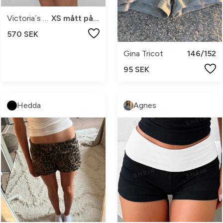
Victoria´s Secret
XS mått på bilder
570 SEK
Gina Tricot
146/152
95 SEK
Hedda
Agnes