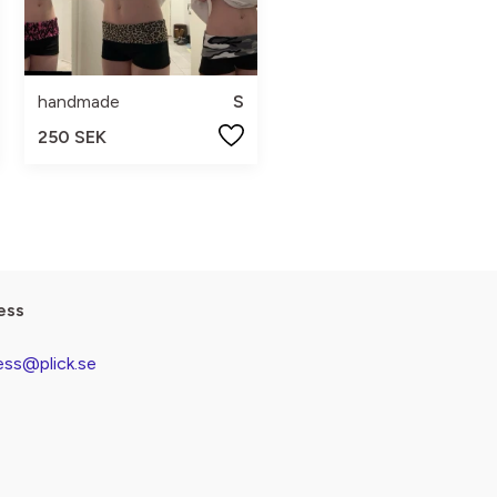
handmade
S
250 SEK
ess
ess@plick.se