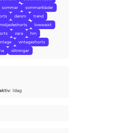
sommar
sommarkläder
orts
denim
trend
midjadeshorts
lowwaist
orts
zara
hm
intage
vintageshorts
tna
slitningar
aktiv:
Idag