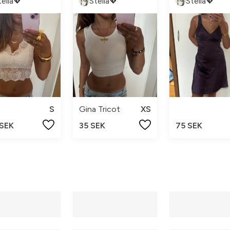
tella💖
Stella💖
Stella💖
S
Gina Tricot
XS
 SEK
35 SEK
75 SEK