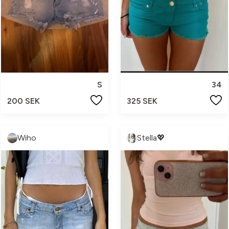
S
34
200 SEK
325 SEK
Wiho
Stella💖