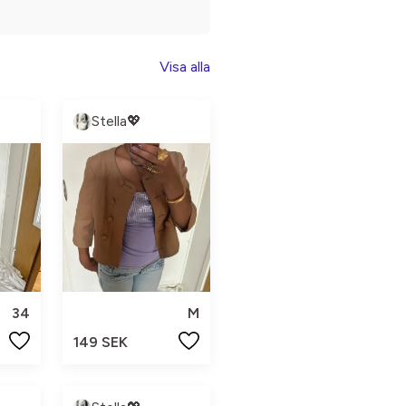
Visa alla
Stella💖
34
M
149 SEK