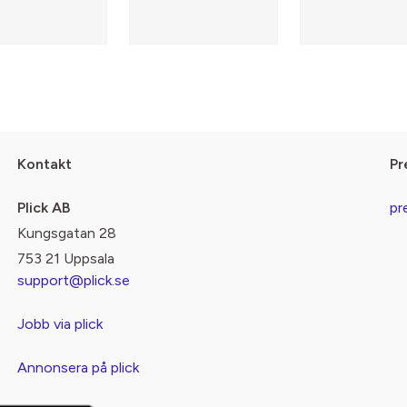
Kontakt
Pr
Plick AB
pr
Kungsgatan 28
753 21 Uppsala
support@plick.se
Jobb via plick
Annonsera på plick