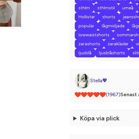
sthlm
sthlmstil
umeå
Hollister
shorts
jeanssh
populär
lågmidjade
låg
lowwaistshorts
sommarsh
zarashorts
zarakläder
v
ljusblå
ljusblåshorts
sli
Stella💖
(1967)
Senast 
Köpa via plick