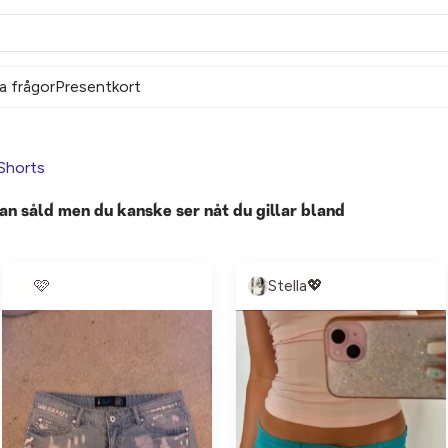
a frågor
Presentkort
Shorts
an såld men du kanske ser nåt du gillar bland
🩷
Stella💖