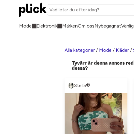
Mode
Elektronik
Märken
Om oss
Nybegagnat
Vanlig
Alla kategorier
/
Mode
/
Kläder
/
Tyvärr är denna annons red
dessa?
Stella💖