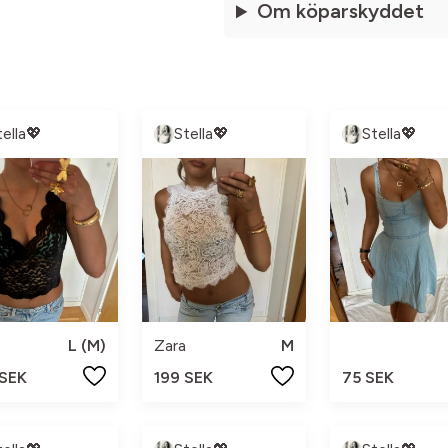
Om köparskyddet
tella💖
Stella💖
Stella💖
L (M)
Zara
M
 SEK
199 SEK
75 SEK