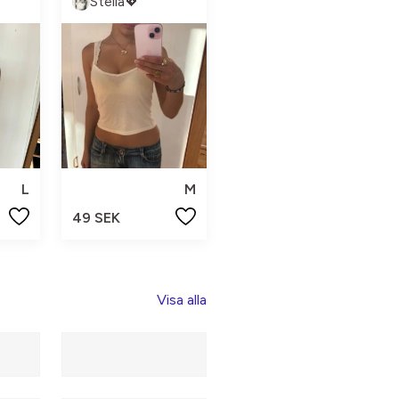
Stella💖
L
M
49 SEK
Visa alla