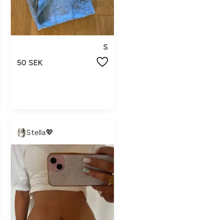
S
50 SEK
Stella💖