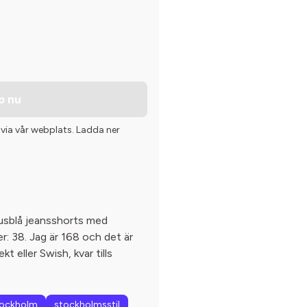
p nu
 via vår webplats. Ladda ner
jusblå jeansshorts med
er: 38. Jag är 168 och det är
kt eller Swish, kvar tills
tockholm
stockholmsstil