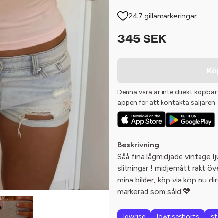
247 gillamarkeringar
345 SEK
Kö
Denna vara är inte direkt köpbar
appen för att kontakta säljaren
Beskrivning
Såå fina lågmidjade vintage l
slitningar ! midjemått rakt öv
mina bilder, köp via köp nu dire
markerad som såld 💖
lowrise
lowriseshorts
s