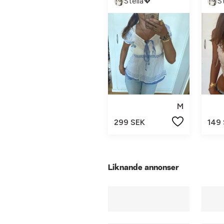
Stella💖
S
M
299 SEK
149
Liknande annonser