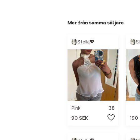
Mer från samma säljare
Stella💖
S
Pink
38
90 SEK
190