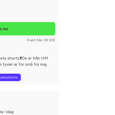
Frakt från 39 SEK
 spets shorts❣️De är från HM
de tyvärr är för små för mig
petsshorts
iv:
Idag