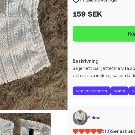
159 SEK
Beskrivning
Säljer ett par jättefina vita
och är i storlek xs, säljer då 
vitaspetsshorts
spets
s
Selma
(13)
Senast akt