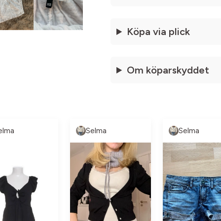
Köpa via plick
Om köparskyddet
elma
Selma
Selma