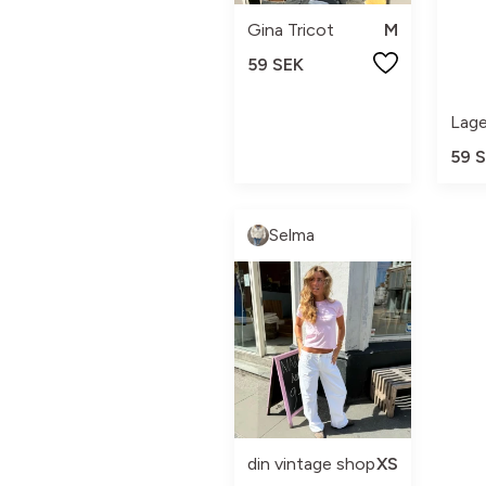
Gina Tricot
M
59 SEK
Lage
59 
Selma
din vintage shop
XS