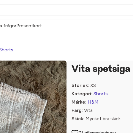
a frågor
Presentkort
Shorts
Vita spetsiga
Storlek:
XS
Kategori:
Shorts
Märke:
H&M
Färg:
Vita
Skick:
Mycket bra skick
71 gillamarkeringar