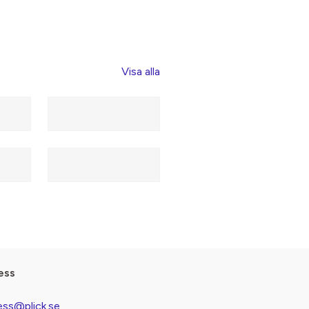
Visa alla
ess
ess@plick.se