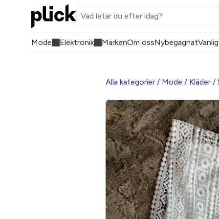
Mode
Elektronik
Märken
Om oss
Nybegagnat
Vanlig
Alla kategorier
/
Mode
/
Kläder
/