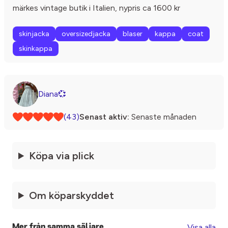
märkes vintage butik i Italien, nypris ca 1600 kr
skinjacka
oversizedjacka
blaser
kappa
coat
skinkappa
Diana💞
(43)
Senast aktiv:
Senaste månaden
Köpa via plick
Om köparskyddet
Visa alla
Mer från samma säljare