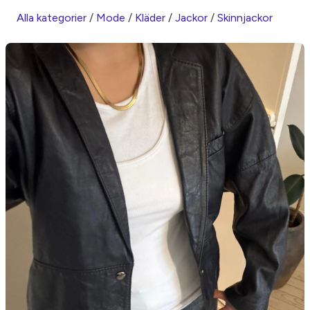
Alla kategorier
/
Mode
/
Kläder
/
Jackor
/
Skinnjackor