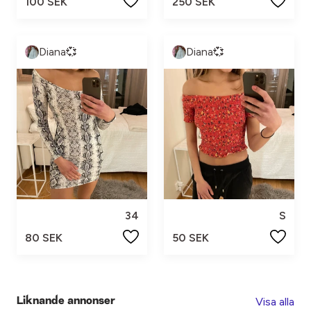
100 SEK
250 SEK
Diana💞
Diana💞
34
S
80 SEK
50 SEK
Visa alla
Liknande annonser