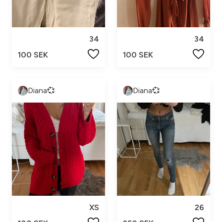
34
34
100 SEK
100 SEK
Diana💞
Diana💞
XS
26