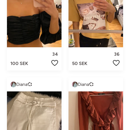
34
36
100 SEK
50 SEK
Diana💞
Diana💞