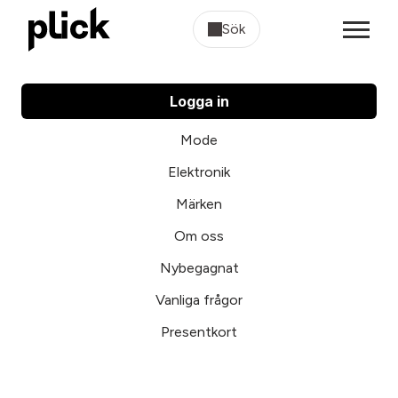
Sök
Logga in
Mode
Elektronik
Märken
Om oss
Nybegagnat
Vanliga frågor
Presentkort