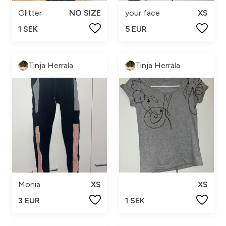
Glitter
NO SIZE
your face
XS
1 SEK
5 EUR
Tinja Herrala
Tinja Herrala
Monia
XS
XS
3 EUR
1 SEK