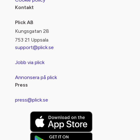
Kontakt
Plick AB
Kungsgatan 28
753 21 Uppsala
support@plick.se
Jobb via plick
Annonsera på plick
Press
press@plick.se