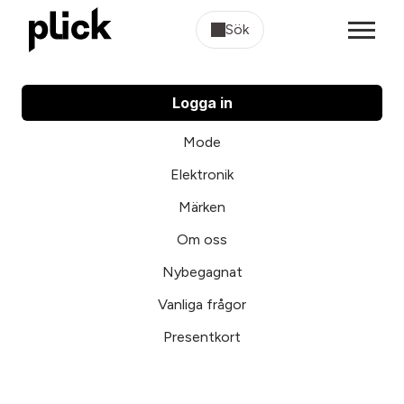
Sök
Logga in
Mode
Elektronik
Märken
Om oss
Nybegagnat
Vanliga frågor
Presentkort