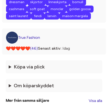
dressman
skjortor
linneskjorta
bomull
cashmere
soft goat
moncler
golden goose
saint laurent
fendi
lanvin
maison margiela
True.Fashion
(46)
Senast aktiv:
Idag
Köpa via plick
Om köparskyddet
Visa alla
Mer från samma säljare