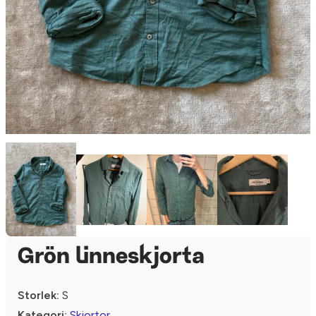
Grön linneskjorta
Storlek:
S
Kategori:
Skjortor