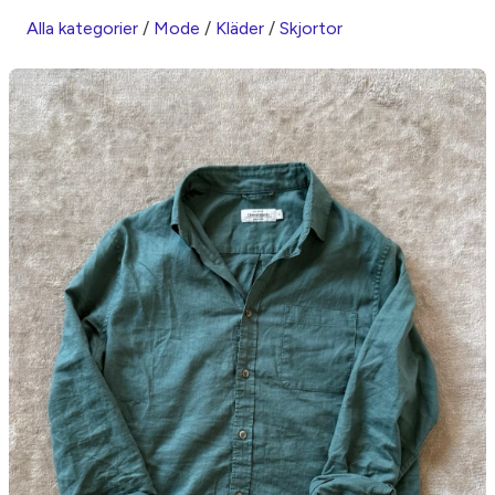
Alla kategorier
/
Mode
/
Kläder
/
Skjortor