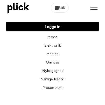
Sök
Logga in
Mode
Elektronik
Märken
Om oss
Nybegagnat
Vanliga frågor
Presentkort