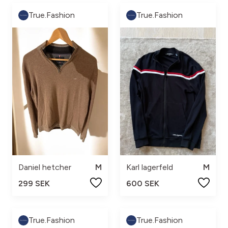
True.Fashion
True.Fashion
Daniel hetcher
M
Karl lagerfeld
M
299 SEK
600 SEK
True.Fashion
True.Fashion