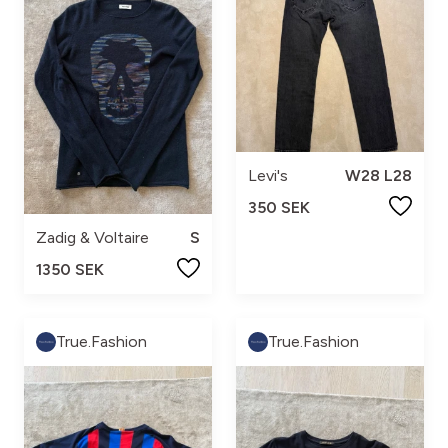
Levi's
W28 L28
350 SEK
Zadig & Voltaire
S
1350 SEK
True.Fashion
True.Fashion