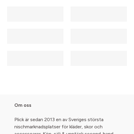
Om oss
Plick är sedan 2013 en av Sveriges största
nischmarknadsplatser för kläder, skor och
accessoarer. Köp, sälj & upptäck second-hand -