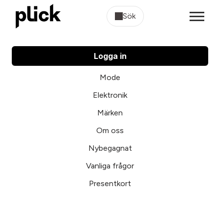
Sök
Logga in
Mode
Elektronik
Märken
Om oss
Nybegagnat
Vanliga frågor
Presentkort