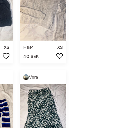
XS
H&M
XS
40 SEK
Vera