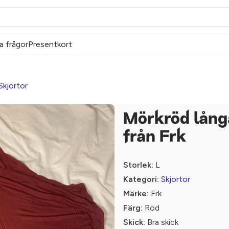
a frågor
Presentkort
Skjortor
Mörkröd lång
från Frk
Storlek:
L
Kategori:
Skjortor
Märke:
Frk
Färg:
Röd
Skick:
Bra skick