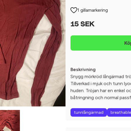
1 gillamarkering
15 SEK
Beskrivning
Snygg mörkröd långärmad tröja
Tillverkad i mjuk och tunn l
huden. Tröjan har en enkel o
båtringning och normal pass
tunnlångärmad
breathable