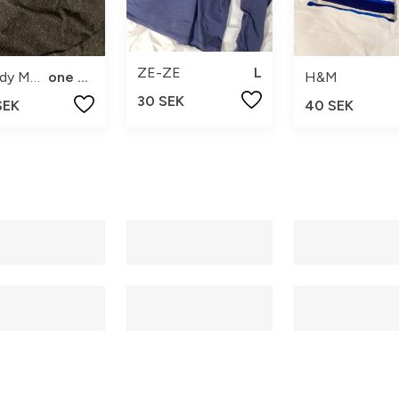
ZE-ZE
L
H&M
Brandy Melville
one size
30 SEK
40 SEK
SEK