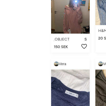
H&
20 
.OBJECT
S
150 SEK
Vera
V