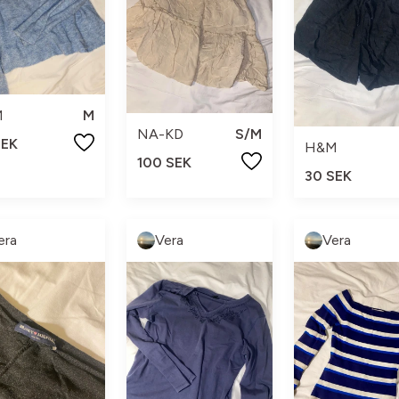
M
M
NA-KD
S/M
SEK
H&M
100 SEK
30 SEK
era
Vera
Vera