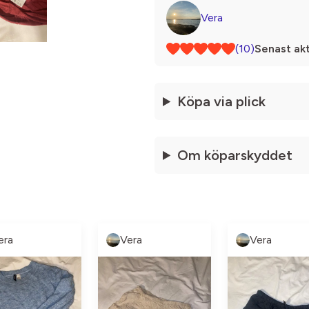
Vera
(10)
Senast akt
Köpa via plick
Om köparskyddet
era
Vera
Vera