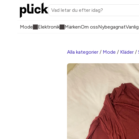
Mode
Elektronik
Märken
Om oss
Nybegagnat
Vanlig
Alla kategorier
/
Mode
/
Kläder
/