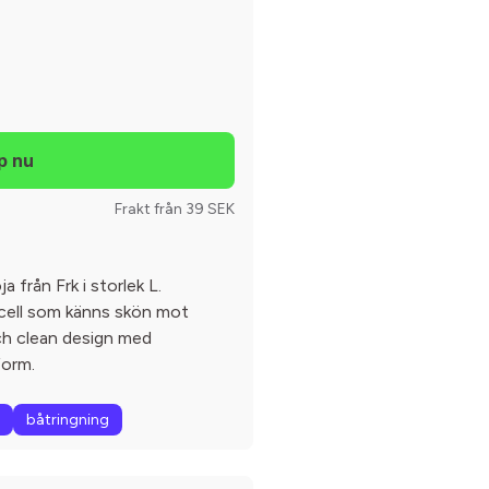
Frakt från 39 SEK
 från Frk i storlek L.
yocell som känns skön mot
ch clean design med
form.
båtringning